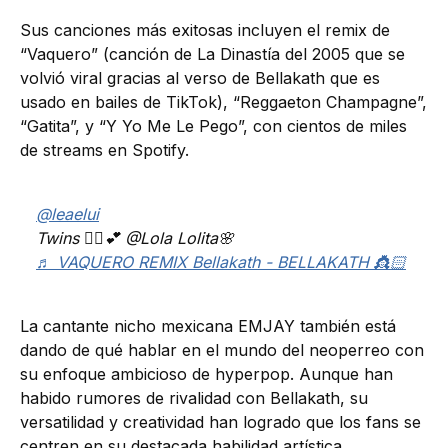
Sus canciones más exitosas incluyen el remix de
“Vaquero” (canción de La Dinastía del 2005 que se
volvió viral gracias al verso de Bellakath que es
usado en bailes de TikTok), “Reggaeton Champagne”,
“Gatita”, y “Y Yo Me Le Pego”, con cientos de miles
de streams en Spotify.
@leaelui
Twins 👯‍♀️💕 @Lola Lolita🌸
♬ VAQUERO REMIX Bellakath - BELLAKATH 👸🏻
La cantante nicho mexicana EMJAY también está
dando de qué hablar en el mundo del neoperreo con
su enfoque ambicioso de hyperpop. Aunque han
habido rumores de rivalidad con Bellakath, su
versatilidad y creatividad han logrado que los fans se
centren en su destacada habilidad artística.